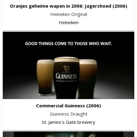
Oranjes geheime wapen in 2006: Jagershoed
(2006)
Heineken Original
Heineken
Commercial Guinness
(2006)
Guinness Draught
St. James's Gate brewery