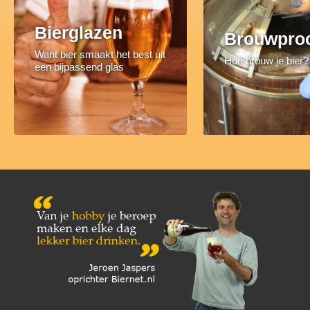
Bierglazen
Brouwpro
Want bier smaakt het best uit
Hoe brouw je bier?
een bijpassend glas