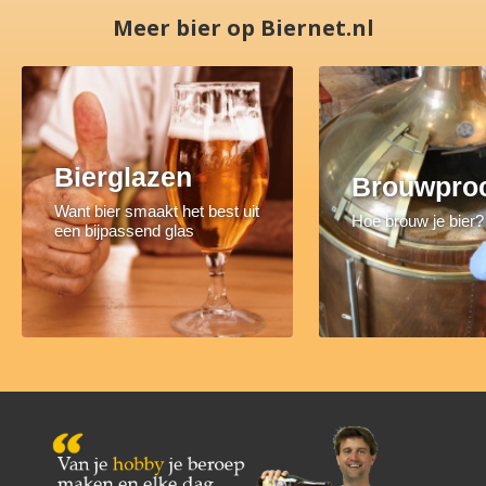
Meer bier op Biernet.nl
Bierglazen
Brouwpro
Want bier smaakt het best uit
Hoe brouw je bier?
een bijpassend glas