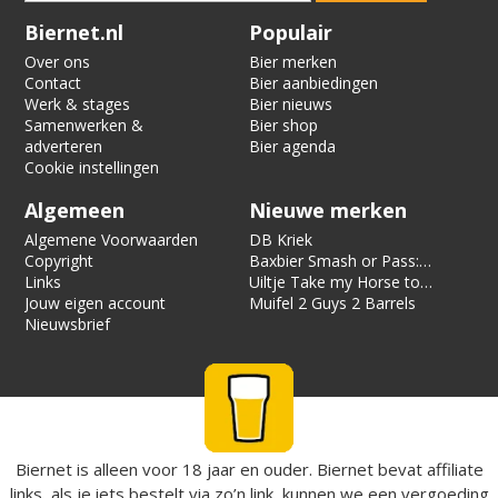
Verification code:
1324
Biernet.nl
Populair
Over ons
Bier merken
Contact
Bier aanbiedingen
Werk & stages
Bier nieuws
Samenwerken &
Bier shop
adverteren
Bier agenda
Cookie instellingen
Algemeen
Nieuwe merken
Algemene Voorwaarden
DB Kriek
Copyright
Baxbier Smash or Pass:
Links
Strata
Uiltje Take my Horse to
Jouw eigen account
the Hotel Room
Muifel 2 Guys 2 Barrels
Nieuwsbrief
Biernet is alleen voor 18 jaar en ouder. Biernet bevat affiliate
links, als je iets bestelt via zo’n link, kunnen we een vergoeding