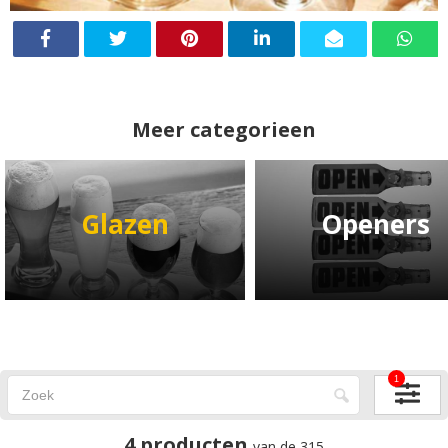
Meer categorieen
Glazen
Openers
1
4 producten
van de 315