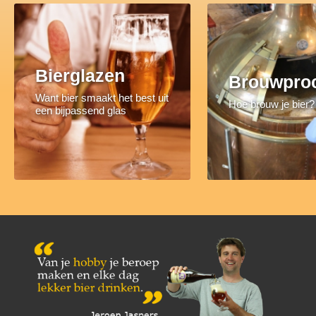
Bierglazen
Brouwpro
Want bier smaakt het best uit
Hoe brouw je bier?
een bijpassend glas