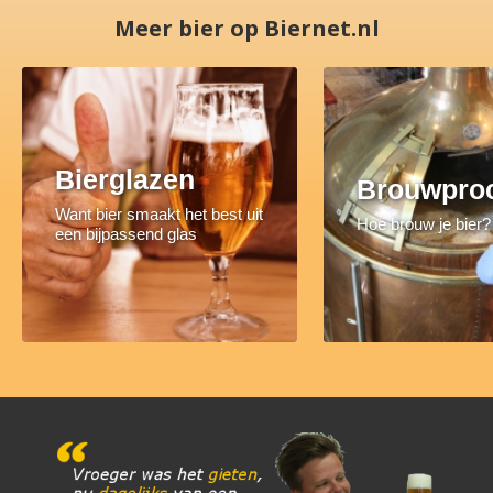
Meer bier op Biernet.nl
Bierglazen
Brouwpro
Want bier smaakt het best uit
Hoe brouw je bier?
een bijpassend glas