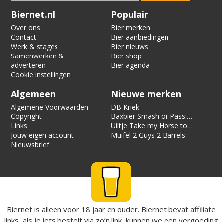
Verification code:
6252
Biernet.nl
Populair
Over ons
Bier merken
Contact
Bier aanbiedingen
Werk & stages
Bier nieuws
Samenwerken &
Bier shop
adverteren
Bier agenda
Cookie instellingen
Algemeen
Nieuwe merken
Algemene Voorwaarden
DB Kriek
Copyright
Baxbier Smash or Pass:
Links
Strata
Uiltje Take my Horse to
Jouw eigen account
the Hotel Room
Muifel 2 Guys 2 Barrels
Nieuwsbrief
Biernet is alleen voor 18 jaar en ouder. Biernet bevat affiliate
links, als je iets bestelt via zo’n link, kunnen we een vergoeding