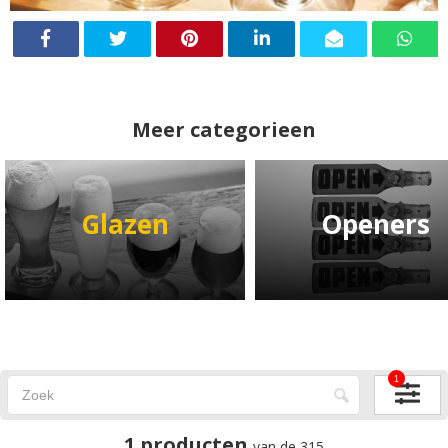
Meer categorieen
Glazen
Openers
1
1 producten
van de 315