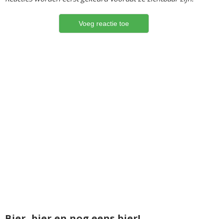
Bier, bier en nog eens bier!