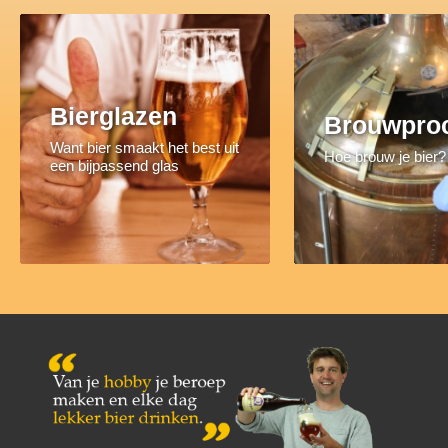
Bierglazen
Brouwpro
Want bier smaakt het best uit
Hoe brouw je bier?
een bijpassend glas