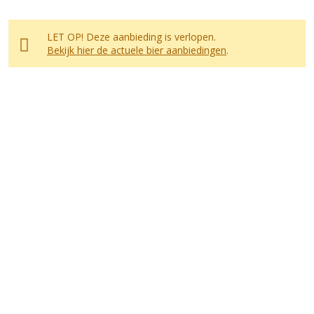
LET OP! Deze aanbieding is verlopen.
Bekijk hier de actuele bier aanbiedingen
.