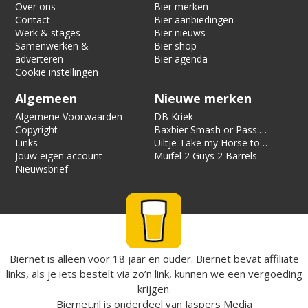
Over ons
Bier merken
Contact
Bier aanbiedingen
Werk & stages
Bier nieuws
Samenwerken &
Bier shop
adverteren
Bier agenda
Cookie instellingen
Algemeen
Nieuwe merken
Algemene Voorwaarden
DB Kriek
Copyright
Baxbier Smash or Pass:
Links
Strata
Uiltje Take my Horse to
Jouw eigen account
the Hotel Room
Muifel 2 Guys 2 Barrels
Nieuwsbrief
Biernet is alleen voor 18 jaar en ouder. Biernet bevat affiliate
links, als je iets bestelt via zo’n link, kunnen we een vergoeding
krijgen.
Biernet.nl
is onderdeel van
Jaspers Media