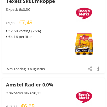
Texels Skuumkoppe
Sixpack 6x0,30
€7,49
€9,99
€2,50 korting (25%)
€4,16 per liter
t/m zondag 9 augustus
Amstel Radler 0.0%
2 sixpacks blik 6x0,33
€6,69
€13,38