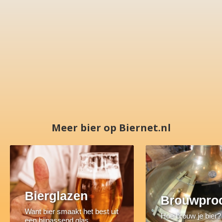
Meer bier op Biernet.nl
Bierglazen
Brouwpro
Want bier smaakt het best uit
Hoe brouw je bier?
een bijpassend glas