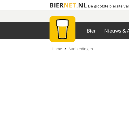
BIER
NET
.NL
De grootste biersite v
Bier
Nieuws & A
Home
Aanbiedingen