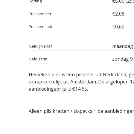
€5,00 (25
Korting
€2,08
Prijs per liter
€0,62
Prijs per stuk
maandag 
Geldig vanaf
zondag 9
Geldig t/m
Heineken bier is een pilsener uit Nederland, 
oorspronkelijk uit Amsterdam. De afgelopen 1
aanbiedingsprijs is €14,65.
Alleen pils kratten / sixpacks + de aanbiedingen