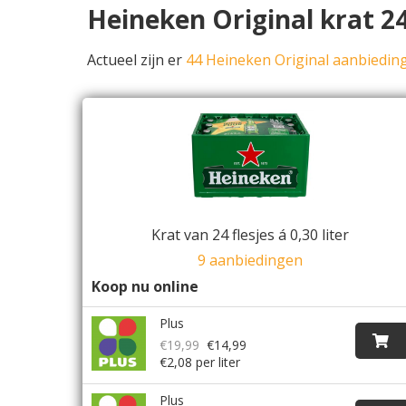
Heineken Original krat 2
Actueel zijn er
44 Heineken Original aanbiedin
Krat van 24 flesjes á 0,30 liter
9 aanbiedingen
Koop nu online
Plus
€19,99
€14,99
€2,08 per liter
Plus