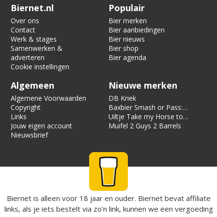
Verification code:
4566
Biernet.nl
Populair
Over ons
Bier merken
Contact
Bier aanbiedingen
Werk & stages
Bier nieuws
Samenwerken &
Bier shop
adverteren
Bier agenda
Cookie instellingen
Algemeen
Nieuwe merken
Algemene Voorwaarden
DB Kriek
Copyright
Baxbier Smash or Pass:
Links
Strata
Uiltje Take my Horse to
Jouw eigen account
the Hotel Room
Muifel 2 Guys 2 Barrels
Nieuwsbrief
Biernet is alleen voor 18 jaar en ouder. Biernet bevat affiliate
links, als je iets bestelt via zo’n link, kunnen we een vergoeding