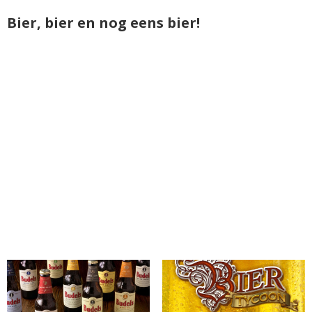
Bier, bier en nog eens bier!