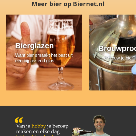
Meer bier op Biernet.nl
Bierglazen
Brouwpro
Want bier smaakt het best uit
Hoe brouw je bier?
een bijpassend glas