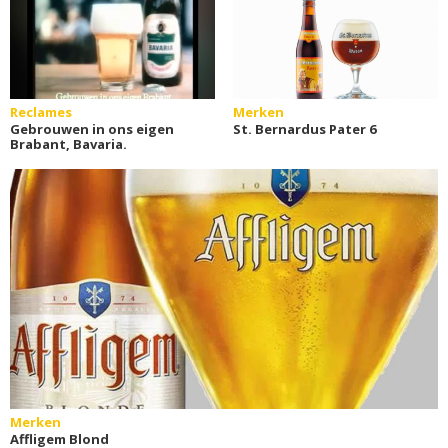
Reclames
Merken
Gebrouwen in ons eigen
St. Bernardus Pater 6
Brabant, Bavaria.
Merken
Affligem Blond