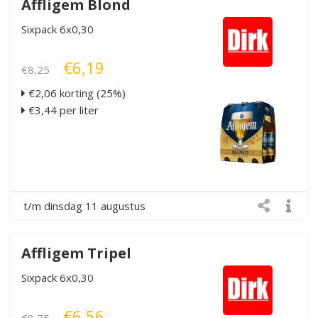
Affligem Blond
Sixpack 6x0,30
€6,19
€8,25
€2,06 korting (25%)
€3,44 per liter
t/m dinsdag 11 augustus
Affligem Tripel
Sixpack 6x0,30
€6,56
€8,75