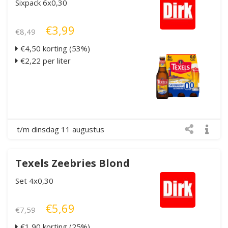
Sixpack 6x0,30
€3,99
€8,49
€4,50 korting (53%)
€2,22 per liter
t/m dinsdag 11 augustus
Texels Zeebries Blond
Set 4x0,30
€5,69
€7,59
€1,90 korting (25%)