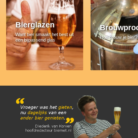
Bierglazen
Brouwpro
Want bier smaakt het best uit
Hoe brouw je bier?
een bijpassend glas