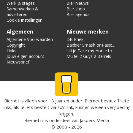
Werk & stages
Bier nieuws
Samenwerken &
Bier shop
adverteren
Bier agenda
Cookie instellingen
Algemeen
Nieuwe merken
Algemene Voorwaarden
DB Kriek
Copyright
Baxbier Smash or Pass:
Links
Strata
Uiltje Take my Horse to
Jouw eigen account
the Hotel Room
Muifel 2 Guys 2 Barrels
Nieuwsbrief
Biernet is alleen voor 18 jaar en ouder. Biernet bevat affiliate
links, als je iets bestelt via zo’n link, kunnen we een vergoeding
krijgen.
Biernet.nl
is onderdeel van
Jaspers Media
© 2008 - 2026