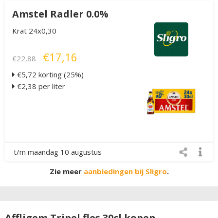
Amstel Radler 0.0%
Krat 24x0,30
€17,16
€22,88
€5,72 korting (25%)
€2,38 per liter
t/m maandag 10 augustus
Zie meer
aanbiedingen bij Sligro
.
Affligem Tripel fles 30cl kopen