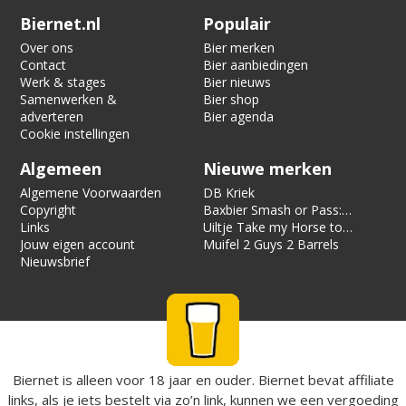
Verification code:
6831
Biernet.nl
Populair
Over ons
Bier merken
Contact
Bier aanbiedingen
Werk & stages
Bier nieuws
Samenwerken &
Bier shop
adverteren
Bier agenda
Cookie instellingen
Algemeen
Nieuwe merken
Algemene Voorwaarden
DB Kriek
Copyright
Baxbier Smash or Pass:
Links
Strata
Uiltje Take my Horse to
Jouw eigen account
the Hotel Room
Muifel 2 Guys 2 Barrels
Nieuwsbrief
Biernet is alleen voor 18 jaar en ouder. Biernet bevat affiliate
links, als je iets bestelt via zo’n link, kunnen we een vergoeding