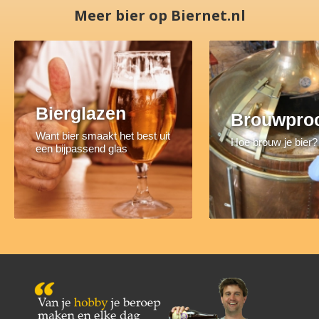
Meer bier op Biernet.nl
Bierglazen
Brouwpro
Want bier smaakt het best uit
Hoe brouw je bier?
een bijpassend glas