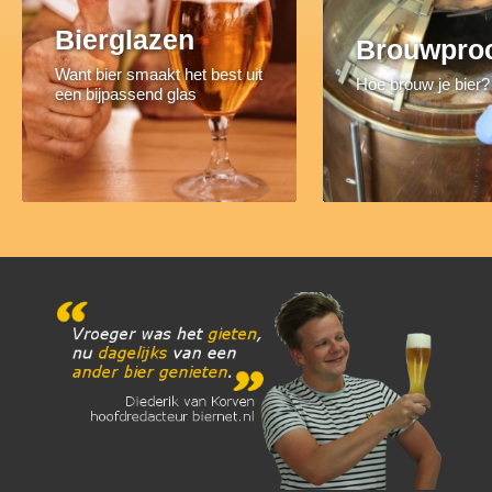
Bierglazen
Brouwpro
Want bier smaakt het best uit
Hoe brouw je bier?
een bijpassend glas