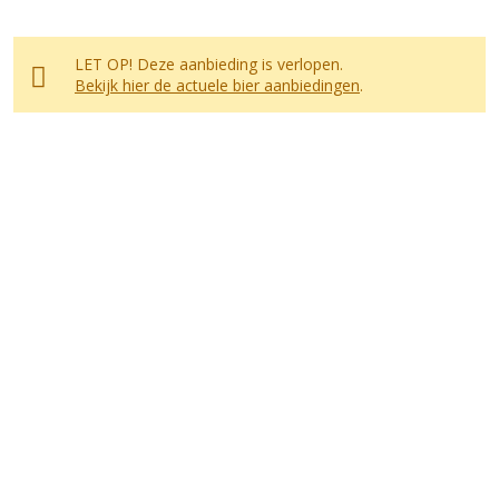
LET OP! Deze aanbieding is verlopen.
Bekijk hier de actuele bier aanbiedingen
.