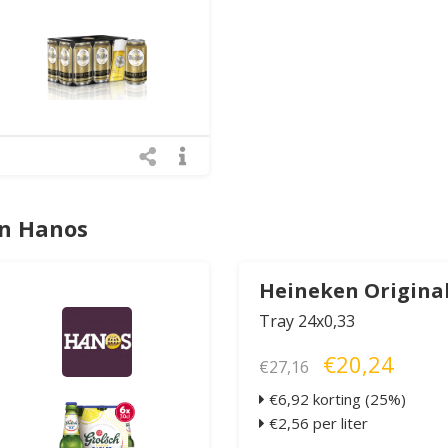
an Hanos
Heineken Origina
Tray 24x0,33
€20,24
€27,16
€6,92 korting (25%)
€2,56 per liter