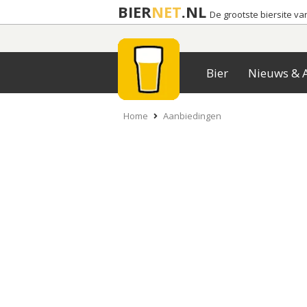
BIER
NET
.NL
De grootste biersite v
Bier
Nieuws & A
Home
Aanbiedingen