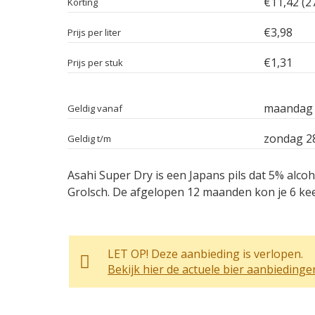
€11,42 (2
Korting
€3,98
Prijs per liter
€1,31
Prijs per stuk
maandag 
Geldig vanaf
zondag 28
Geldig t/m
Asahi Super Dry is een Japans pils dat 5% alc
Grolsch. De afgelopen 12 maanden kon je 6 kee
LET OP! Deze aanbieding is verlopen.
Bekijk hier de actuele bier aanbiedinge