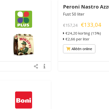
Peroni Nastro Azz
Fust 50 liter
€133,04
€157,24
€24,20 korting (15%)
€2,66 per liter
Alléén online