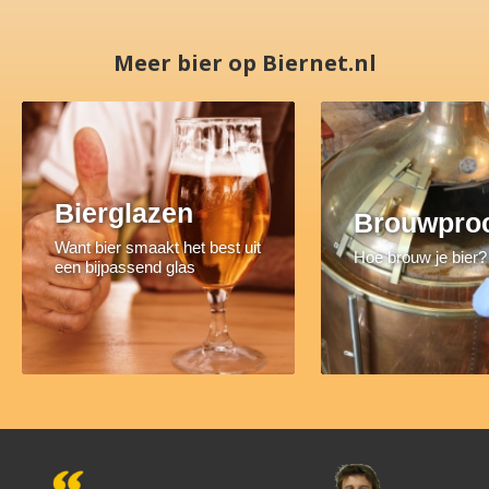
Meer bier op Biernet.nl
Bierglazen
Brouwpro
Want bier smaakt het best uit
Hoe brouw je bier?
een bijpassend glas