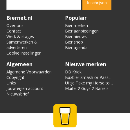
Verification code:
3357
Biernet.nl
Populair
Over ons
Bier merken
Contact
Bier aanbiedingen
Werk & stages
Bier nieuws
Samenwerken &
Bier shop
adverteren
Bier agenda
Cookie instellingen
Algemeen
Nieuwe merken
Algemene Voorwaarden
DB Kriek
Copyright
Baxbier Smash or Pass:
Links
Strata
Uiltje Take my Horse to
Jouw eigen account
the Hotel Room
Muifel 2 Guys 2 Barrels
Nieuwsbrief