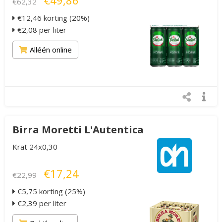
€49,86
€62,32
€12,46 korting (20%)
€2,08 per liter
Alléén online
Birra Moretti L'Autentica
Krat 24x0,30
€17,24
€22,99
€5,75 korting (25%)
€2,39 per liter