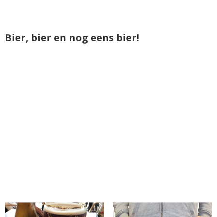
Bier, bier en nog eens bier!