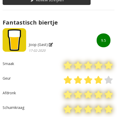
Fantastisch biertje
9.5
Joop (Gast)
17-02-2020
Smaak
Geur
Afdronk
Schuimkraag