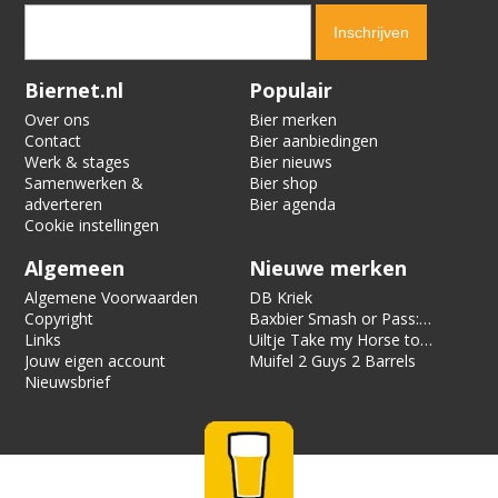
Verification code:
4547
Biernet.nl
Populair
Over ons
Bier merken
Contact
Bier aanbiedingen
Werk & stages
Bier nieuws
Samenwerken &
Bier shop
adverteren
Bier agenda
Cookie instellingen
Algemeen
Nieuwe merken
Algemene Voorwaarden
DB Kriek
Copyright
Baxbier Smash or Pass:
Links
Strata
Uiltje Take my Horse to
Jouw eigen account
the Hotel Room
Muifel 2 Guys 2 Barrels
Nieuwsbrief