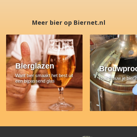
Meer bier op Biernet.nl
Bierglazen
Brouwpro
Want bier smaakt het best uit
Hoe brouw je bier?
een bijpassend glas