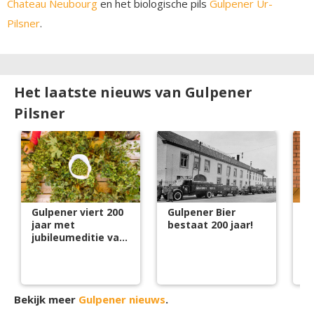
Chateau Neubourg
en het biologische pils
Gulpener Ur-
Pilsner
.
Het laatste nieuws van Gulpener
Pilsner
Gulpener viert 200
Gulpener Bier
Gu
jaar met
bestaat 200 jaar!
ke
jubileumeditie van
s
het HopFest
Bekijk meer
Gulpener nieuws
.