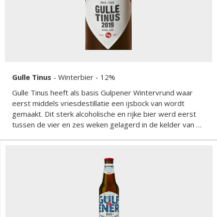
Gulle Tinus
-
Winterbier
- 12%
Gulle Tinus heeft als basis Gulpener Wintervrund waar
eerst middels vriesdestillatie een ijsbock van wordt
gemaakt. Dit sterk alcoholische en rijke bier werd eerst
tussen de vier en zes weken gelagerd in de kelder van de
brouwerij en verolgens twaalf maanden gerijpt op
wijnvaten. Het resultaat is een complex bier vol
natuurlijke smaken zoals jeneverbessen, zoethout,
druiven, rood fruit, vanille uit de eikenhouten vaten en
hop.