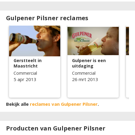
Gulpener Pilsner reclames
Gerstteelt in
Gulpener is een
Gu
Maastricht
uitdaging
p
Commercial
Commercial
C
5 apr 2013
26 mrt 2013
3
Bekijk alle
reclames van Gulpener Pilsner
.
Producten van Gulpener Pilsner