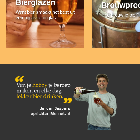
Bierglazen
Brouwpro
Want bier smaakt het best uit
Hoe brouw je bier?
een bijpassend glas