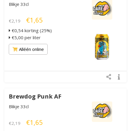
Blikje 33cl
€1,65
€2,19
€0,54 korting (25%)
€5,00 per liter
Alléén online
Brewdog Punk AF
Blikje 33cl
€1,65
€2,19