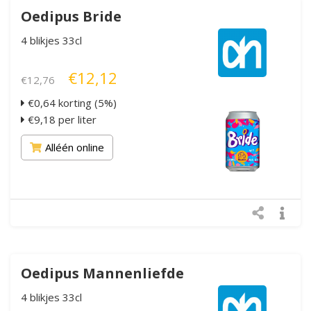
Oedipus Bride
4 blikjes 33cl
€12,12
€12,76
€0,64 korting (5%)
€9,18 per liter
Alléén online
Oedipus Mannenliefde
4 blikjes 33cl