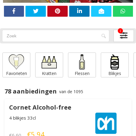
1
Favorieten
Kratten
Flessen
Blikjes
78 aanbiedingen
van de 1095
Cornet Alcohol-free
4 blikjes 33cl
€5,94
€6,60