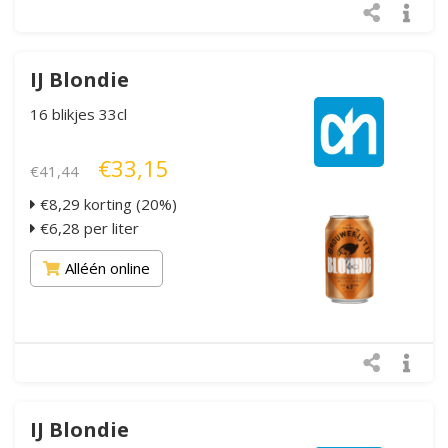
IJ Blondie
16 blikjes 33cl
€33,15
€41,44
€8,29 korting (20%)
€6,28 per liter
Alléén online
IJ Blondie