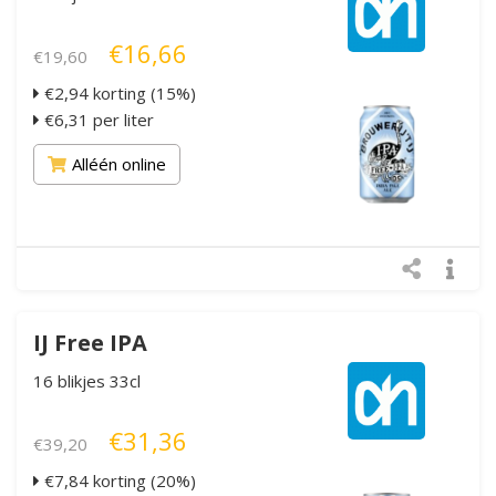
€16,66
€19,60
€2,94 korting (15%)
€6,31 per liter
Alléén online
IJ Free IPA
16 blikjes 33cl
€31,36
€39,20
€7,84 korting (20%)