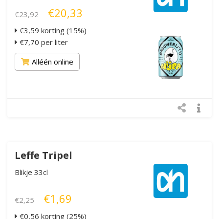
€20,33
€23,92
€3,59 korting (15%)
€7,70 per liter
Alléén online
Leffe Tripel
Blikje 33cl
€1,69
€2,25
€0,56 korting (25%)