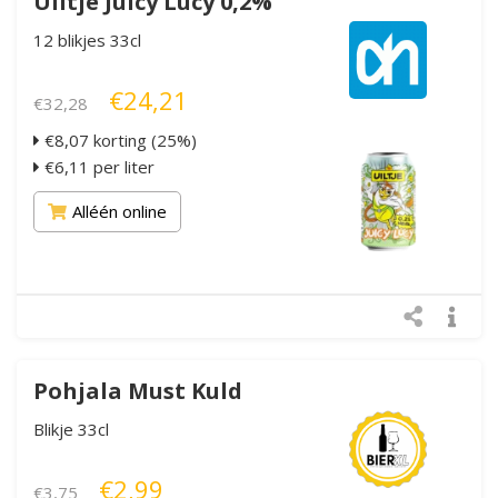
Uiltje Juicy Lucy 0,2%
12 blikjes 33cl
€24,21
€32,28
€8,07 korting (25%)
€6,11 per liter
Alléén online
Pohjala Must Kuld
Blikje 33cl
€2,99
€3,75