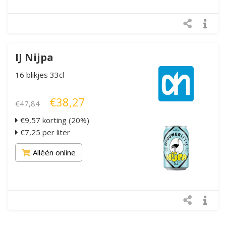
IJ Nijpa
16 blikjes 33cl
€38,27
€47,84
€9,57 korting (20%)
€7,25 per liter
Alléén online