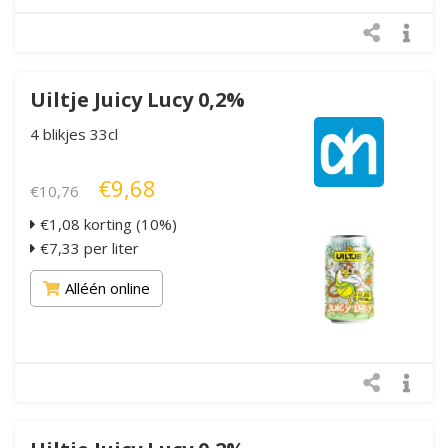
Uiltje Juicy Lucy 0,2%
4 blikjes 33cl
€9,68
€10,76
€1,08 korting (10%)
€7,33 per liter
Alléén online