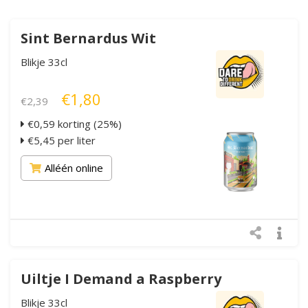
Sint Bernardus Wit
Blikje 33cl
€1,80
€2,39
€0,59 korting (25%)
€5,45 per liter
Alléén online
Uiltje I Demand a Raspberry
Blikje 33cl