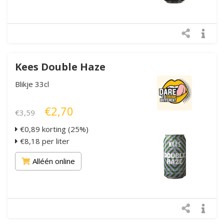
Kees Double Haze
Blikje 33cl
€2,70
€3,59
€0,89 korting (25%)
€8,18 per liter
Alléén online