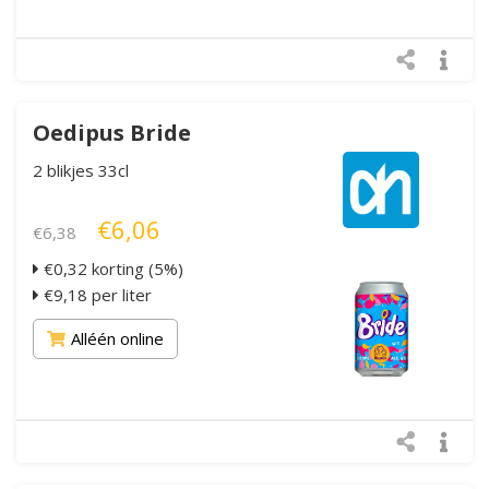
Oedipus Bride
2 blikjes 33cl
€6,06
€6,38
€0,32 korting (5%)
€9,18 per liter
Alléén online