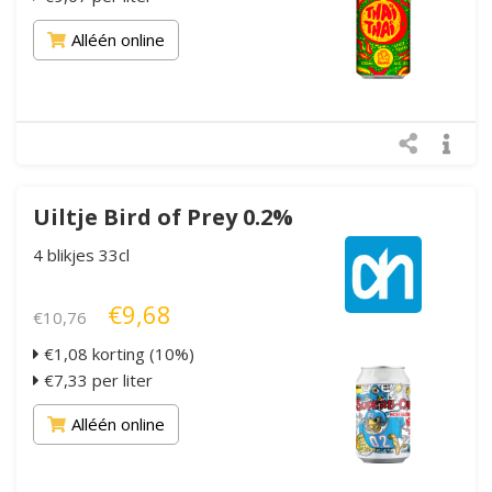
Alléén online
Uiltje Bird of Prey 0.2%
4 blikjes 33cl
€9,68
€10,76
€1,08 korting (10%)
€7,33 per liter
Alléén online