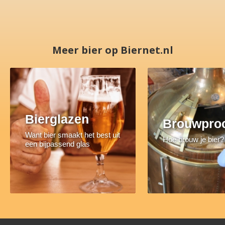
Meer bier op Biernet.nl
Bierglazen
Brouwpro
Want bier smaakt het best uit
Hoe brouw je bier?
een bijpassend glas