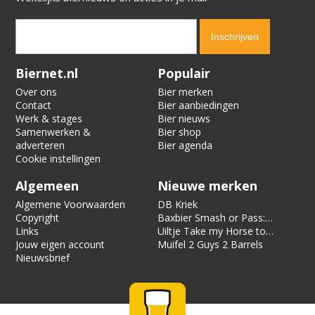
Verification code:
3808
Biernet.nl
Populair
Over ons
Bier merken
Contact
Bier aanbiedingen
Werk & stages
Bier nieuws
Samenwerken &
Bier shop
adverteren
Bier agenda
Cookie instellingen
Algemeen
Nieuwe merken
Algemene Voorwaarden
DB Kriek
Copyright
Baxbier Smash or Pass:
Links
Strata
Uiltje Take my Horse to
Jouw eigen account
the Hotel Room
Muifel 2 Guys 2 Barrels
Nieuwsbrief