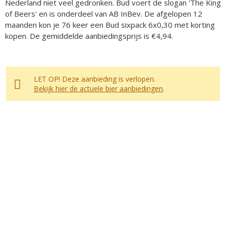
Nederland niet veel gedronken. Bud voert de slogan 'The King
of Beers' en is onderdeel van AB InBev. De afgelopen 12
maanden kon je 76 keer een Bud sixpack 6x0,30 met korting
kopen. De gemiddelde aanbiedingsprijs is €4,94.
LET OP! Deze aanbieding is verlopen.
Bekijk hier de actuele bier aanbiedingen
.