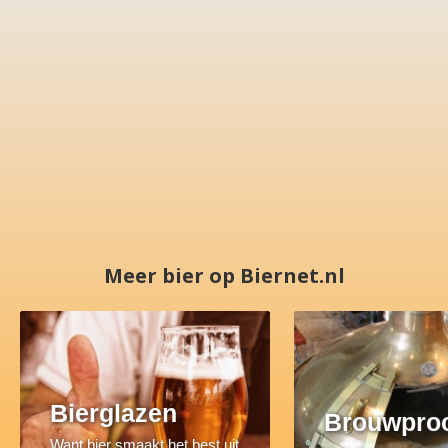
Meer bier op Biernet.nl
Bierglazen
Brouwpro
Want bier smaakt het best uit