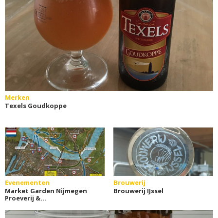
Merken
Texels Goudkoppe
Evenementen
Brouwerij
Market Garden Nijmegen
Brouwerij IJssel
Proeverij &
Stadswandeling