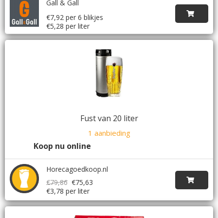
Gall & Gall
€7,92 per 6 blikjes
€5,28 per liter
Fust van 20 liter
1 aanbieding
Koop nu online
Horecagoedkoop.nl
€79,86
€75,63
€3,78 per liter