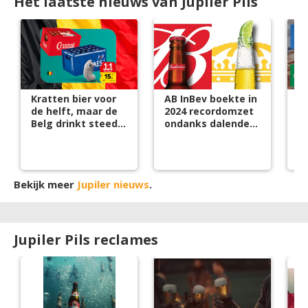
Het laatste nieuws van Jupiler Pils
Kratten bier voor
AB InBev boekte in
Bi
de helft, maar de
2024 recordomzet
ho
Belg drinkt steeds
ondanks dalende
minder
bierverkoop
Bekijk meer
Jupiler nieuws
.
Jupiler Pils reclames