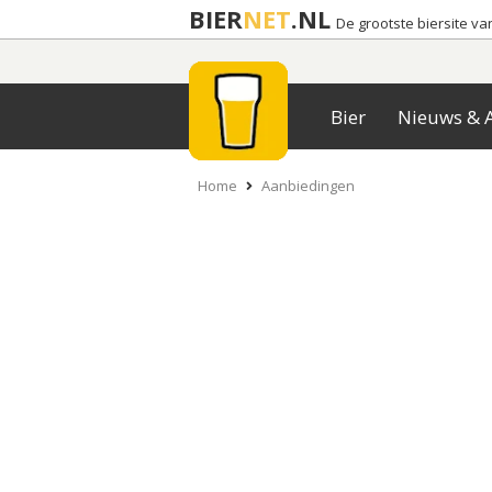
BIER
NET
.NL
De grootste biersite v
Bier
Nieuws & A
Home
Aanbiedingen