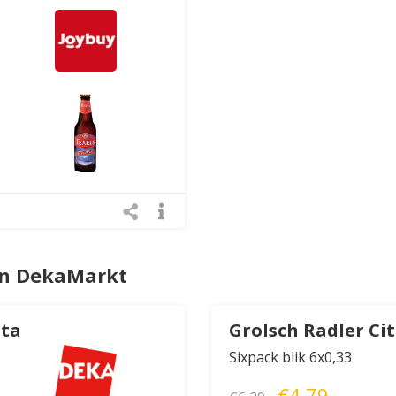
an DekaMarkt
ita
Grolsch Radler Ci
Sixpack blik 6x0,33
€4,79