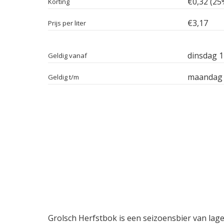
€0,32 (25
Korting
€3,17
Prijs per liter
dinsdag 
Geldig vanaf
maandag 
Geldig t/m
Grolsch Herfstbok is een seizoensbier van lage