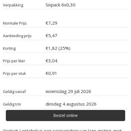
Sixpack 6x0,30
Verpakking
€7,29
Normale Prijs
€5,47
Aanbieding prijs
€1,82 (25%)
Korting
€3,04
Prijs per liter
€0,91
Prijs per stuk
woensdag 29 juli 2026
Geldig vanaf
dinsdag 4 augustus 2026
Geldig t/m
Bestel online
Grolsch Lentebok is een seizoensbier van lage gisting, met