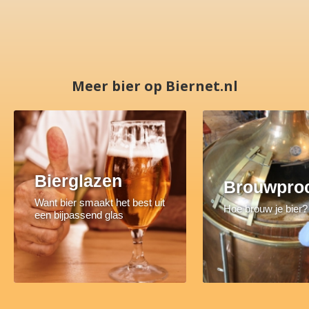
Meer bier op Biernet.nl
Bierglazen
Brouwpro
Want bier smaakt het best uit
Hoe brouw je bier?
een bijpassend glas