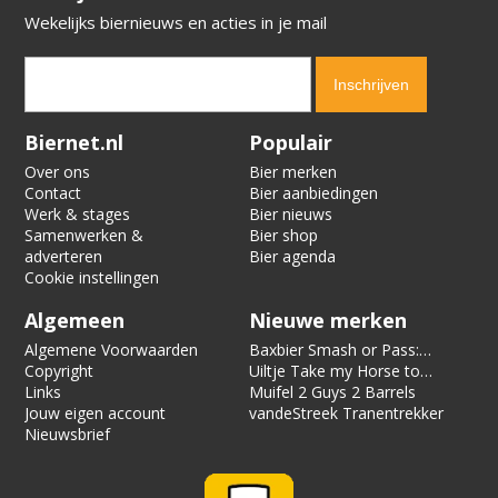
Wekelijks biernieuws en acties in je mail
Verification code:
4879
Biernet.nl
Populair
Over ons
Bier merken
Contact
Bier aanbiedingen
Werk & stages
Bier nieuws
Samenwerken &
Bier shop
adverteren
Bier agenda
Cookie instellingen
Algemeen
Nieuwe merken
Algemene Voorwaarden
Baxbier Smash or Pass:
Copyright
Strata
Uiltje Take my Horse to
Links
the Hotel Room
Muifel 2 Guys 2 Barrels
Jouw eigen account
vandeStreek Tranentrekker
Nieuwsbrief