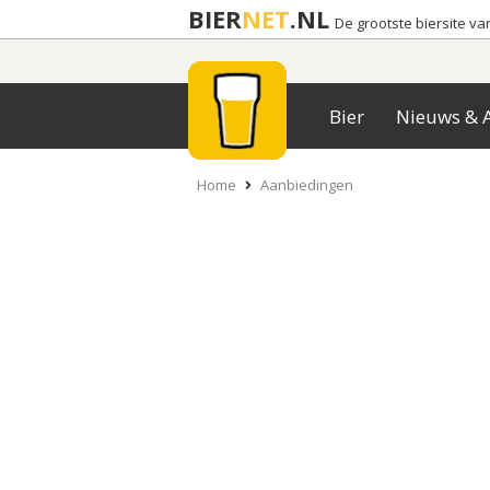
BIER
NET
.NL
De grootste biersite v
Bier
Nieuws & A
Home
Aanbiedingen