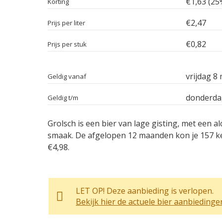
€1,63 (25
Korting
€2,47
Prijs per liter
€0,82
Prijs per stuk
vrijdag 8
Geldig vanaf
donderda
Geldig t/m
Grolsch is een bier van lage gisting, met een
smaak. De afgelopen 12 maanden kon je 157 kee
€4,98.
LET OP! Deze aanbieding is verlopen.
Bekijk hier de actuele bier aanbiedinge