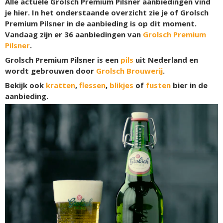
Alle actuele Grolsch Premium Pilsner aanbiedingen vind
je hier. In het onderstaande overzicht zie je of Grolsch
Premium Pilsner in de aanbieding is op dit moment.
Vandaag zijn er
36
aanbiedingen van
Grolsch Premium
Pilsner
.
Grolsch Premium Pilsner is een
pils
uit Nederland en
wordt gebrouwen door
Grolsch Brouwerij
.
Bekijk ook
kratten
,
flessen
,
blikjes
of
fusten
bier in de
aanbieding.