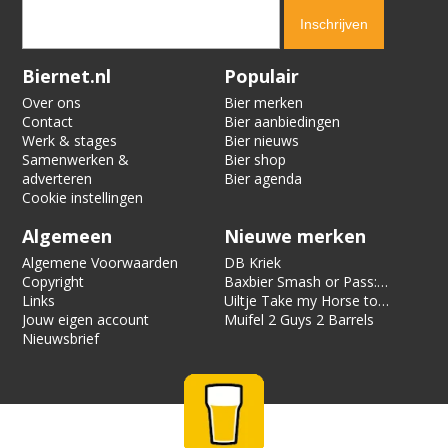
Verification code:
3900
Biernet.nl
Populair
Over ons
Bier merken
Contact
Bier aanbiedingen
Werk & stages
Bier nieuws
Samenwerken &
Bier shop
adverteren
Bier agenda
Cookie instellingen
Algemeen
Nieuwe merken
Algemene Voorwaarden
DB Kriek
Copyright
Baxbier Smash or Pass:
Links
Strata
Uiltje Take my Horse to
Jouw eigen account
the Hotel Room
Muifel 2 Guys 2 Barrels
Nieuwsbrief