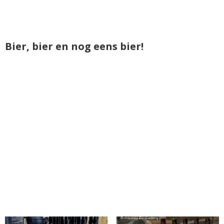
Bier, bier en nog eens bier!