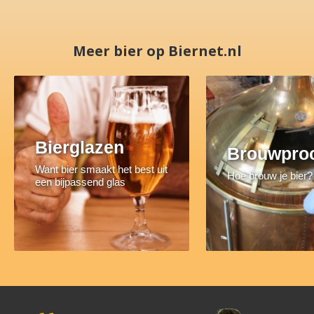
Meer bier op Biernet.nl
Bierglazen
Brouwpro
Want bier smaakt het best uit
Hoe brouw je bier?
een bijpassend glas