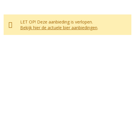
LET OP! Deze aanbieding is verlopen.
Bekijk hier de actuele bier aanbiedingen
.