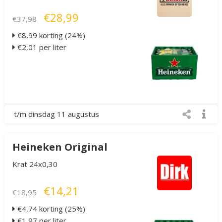
€28,99
€37,98
€8,99 korting (24%)
€2,01 per liter
t/m dinsdag 11 augustus
Heineken Original
Krat 24x0,30
€14,21
€18,95
€4,74 korting (25%)
€1,97 per liter