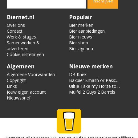
Verification code:
7474
Biernet.nl
Populair
Over ons
Bier merken
Contact
Bier aanbiedingen
Werk & stages
Bier nieuws
Samenwerken &
Bier shop
adverteren
Bier agenda
Cookie instellingen
Algemeen
Nieuwe merken
Algemene Voorwaarden
DB Kriek
Copyright
Baxbier Smash or Pass:
Links
Strata
Uiltje Take my Horse to
Jouw eigen account
the Hotel Room
Muifel 2 Guys 2 Barrels
Nieuwsbrief
Biernet is alleen voor 18 jaar en ouder. Biernet bevat affiliate