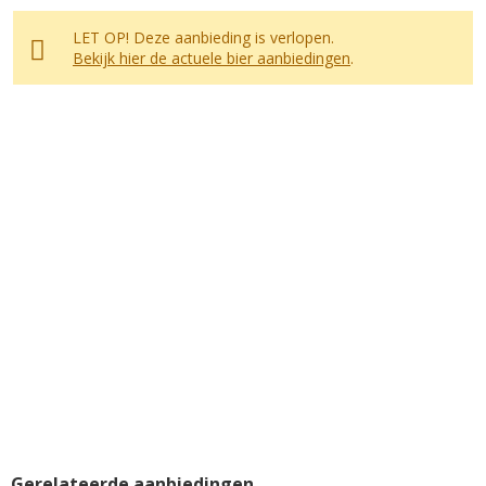
LET OP! Deze aanbieding is verlopen.
Bekijk hier de actuele bier aanbiedingen
.
Gerelateerde aanbiedingen