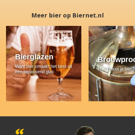
Meer bier op Biernet.nl
Bierglazen
Brouwpro
Want bier smaakt het best uit
Hoe brouw je bier?
een bijpassend glas