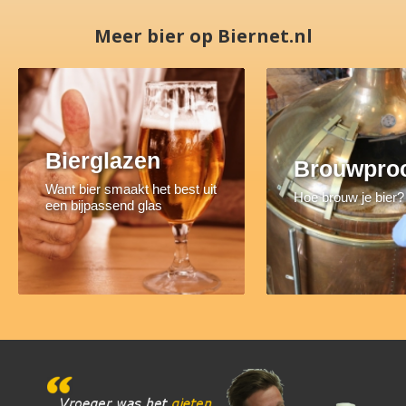
Meer bier op Biernet.nl
Bierglazen
Brouwpro
Want bier smaakt het best uit
Hoe brouw je bier?
een bijpassend glas