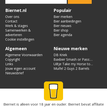
Verification code:
9216
Biernet.nl
Populair
Over ons
Bier merken
Contact
Bier aanbiedingen
Werk & stages
Bier nieuws
Samenwerken &
Bier shop
adverteren
Bier agenda
Cookie instellingen
Algemeen
Nieuwe merken
Algemene Voorwaarden
DB Kriek
Copyright
Baxbier Smash or Pass:
Links
Strata
Uiltje Take my Horse to
Jouw eigen account
the Hotel Room
Muifel 2 Guys 2 Barrels
Nieuwsbrief
Biernet is alleen voor 18 jaar en ouder. Biernet bevat affiliate