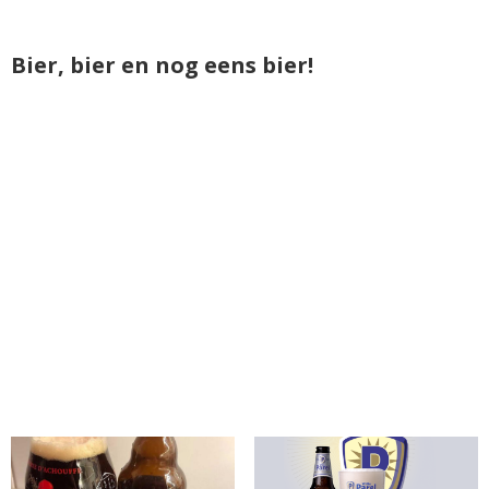
Bier, bier en nog eens bier!