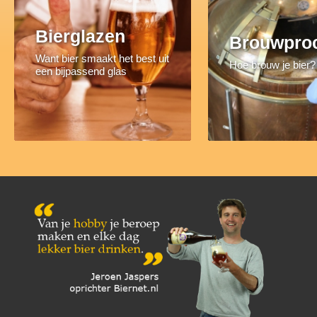
Bierglazen
Brouwpro
Want bier smaakt het best uit
Hoe brouw je bier?
een bijpassend glas