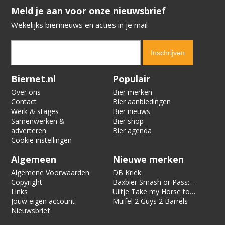
​​​​​​​Meld je aan voor onze nieuwsbrief
Wekelijks biernieuws en acties in je mail
Verification code:
9009
Biernet.nl
Populair
Over ons
Bier merken
Contact
Bier aanbiedingen
Werk & stages
Bier nieuws
Samenwerken &
Bier shop
adverteren
Bier agenda
Cookie instellingen
Algemeen
Nieuwe merken
Algemene Voorwaarden
DB Kriek
Copyright
Baxbier Smash or Pass:
Links
Strata
Uiltje Take my Horse to
Jouw eigen account
the Hotel Room
Muifel 2 Guys 2 Barrels
Nieuwsbrief