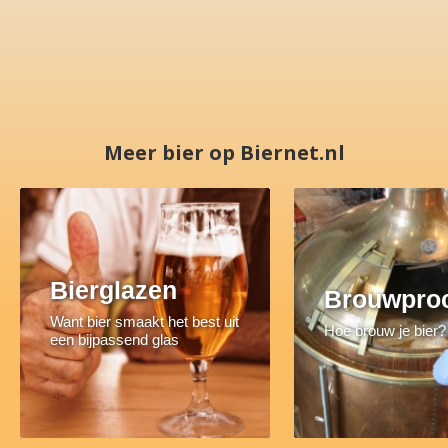
Meer bier op Biernet.nl
Bierglazen
Brouwpro
Want bier smaakt het best uit
Hoe brouw je bier?
een bijpassend glas