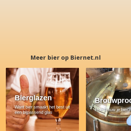
Meer bier op Biernet.nl
Bierglazen
Brouwpro
Want bier smaakt het best uit
Hoe brouw je bier?
een bijpassend glas