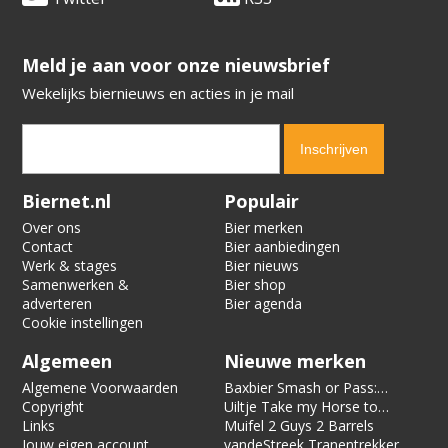
​​​​​​​Meld je aan voor onze nieuwsbrief
Wekelijks biernieuws en acties in je mail
Verification code:
3550
Biernet.nl
Populair
Over ons
Bier merken
Contact
Bier aanbiedingen
Werk & stages
Bier nieuws
Samenwerken &
Bier shop
adverteren
Bier agenda
Cookie instellingen
Algemeen
Nieuwe merken
Algemene Voorwaarden
Baxbier Smash or Pass:
Copyright
Strata
Uiltje Take my Horse to
Links
the Hotel Room
Muifel 2 Guys 2 Barrels
Jouw eigen account
vandeStreek Tranentrekker