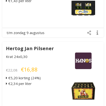
€1,43 per liter
t/m zondag 9 augustus
Hertog Jan Pilsener
Krat 24x0,30
€16,88
€22,08
€5,20 korting (24%)
€2,34 per liter