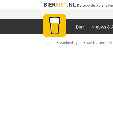
BIER
NET
.NL
De grootste biersite v
Bier
Nieuws & A
Home
Aanbiedingen
Merk:veltins radl