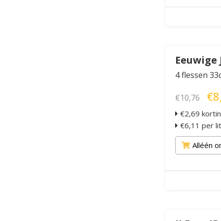
Eeuwige 
4 flessen 33c
€8
€10,76
€2,69 korti
€6,11 per li
Alléén o