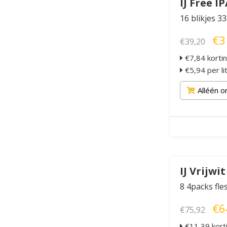
IJ Free I
16 blikjes 33
€3
€39,20
€7,84 korti
€5,94 per li
Alléén o
IJ Vrijwit
8 4packs fle
€6
€75,92
€11,39 kort