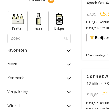
4pack fles 4
€5,
€7,99
€2,00 korti
€4,54 per li
Kratten
Flessen
Blikjes
Bekijk o
Favorieten
t/m zondag 9
Merk
Cornet A
Kenmerk
12 blikjes 33
Verpakking
€1
€19,80
€4,95 korti
Winkel
€3,75 per li