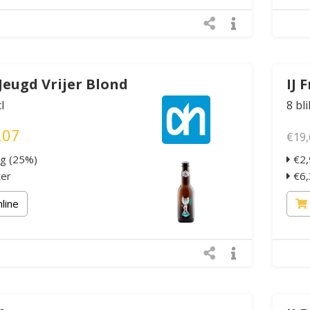
Jeugd Vrijer Blond
IJ 
l
8 bli
,07
€19,
ng (25%)
€2,
ter
€6,3
nline