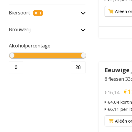
Alléén o
Biersoort
1
Brouwerij
Alcoholpercentage
Eeuwige 
6 flessen 33c
€1
€16,14
€4,04 korti
€6,11 per li
Alléén o