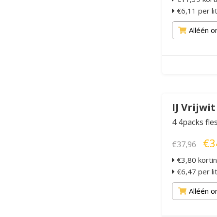
€6,11 per li
Alléén o
IJ Vrijwit
4 4packs fle
€3
€37,96
€3,80 korti
€6,47 per li
Alléén o