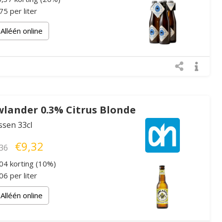
5 per liter
Alléén online
lander 0.3% Citrus Blonde
essen 33cl
€9,32
36
04 korting (10%)
6 per liter
Alléén online