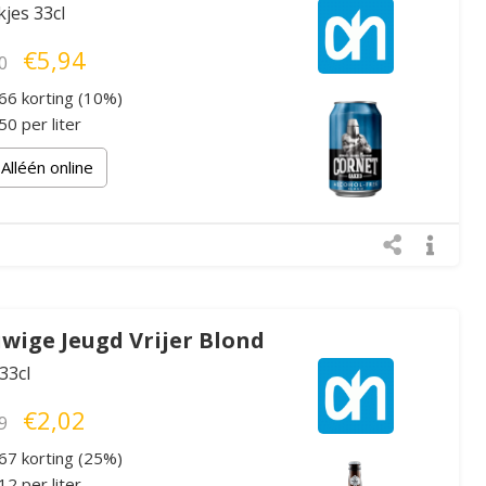
kjes 33cl
€5,94
0
66 korting (10%)
0 per liter
Alléén online
wige Jeugd Vrijer Blond
 33cl
€2,02
9
67 korting (25%)
2 per liter