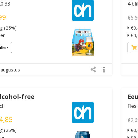
x0,33
4 bli
99
€6,6
ng (25%)
€0,
ter
€4,5
nline
 augustus
lcohol-free
Eeu
cl
Fles
4,85
€2,6
ng (25%)
€0,
ter
€6,1