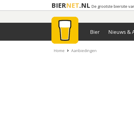
BIER
NET
.NL
De grootste biersite v
Bier
Nieuws & A
Home
Aanbiedingen