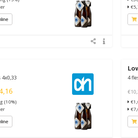
ter
€5,7
nline
Low
s 4x0,33
4 fl
4,16
€10,
ng (10%)
€1,
ter
€7,0
nline