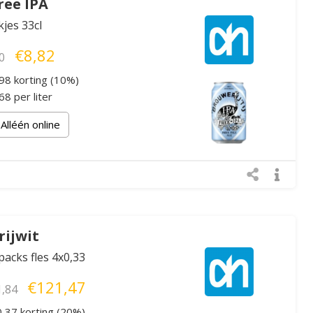
Free IPA
kjes 33cl
€8,82
0
98 korting (10%)
8 per liter
Alléén online
Vrijwit
packs fles 4x0,33
€121,47
,84
,37 korting (20%)