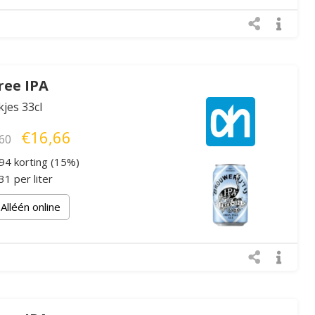
Free IPA
kjes 33cl
€16,66
60
94 korting (15%)
1 per liter
Alléén online