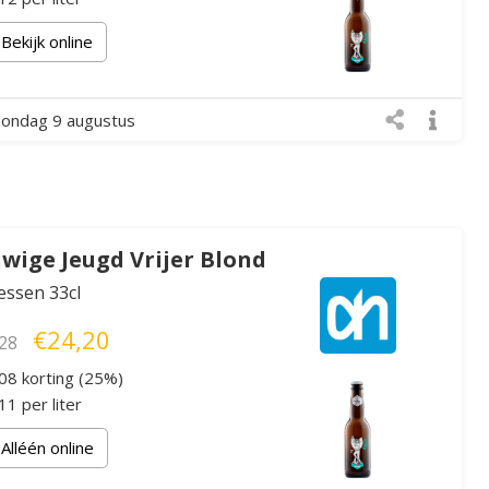
Bekijk online
zondag 9 augustus
wige Jeugd Vrijer Blond
lessen 33cl
€24,20
28
08 korting (25%)
1 per liter
Alléén online