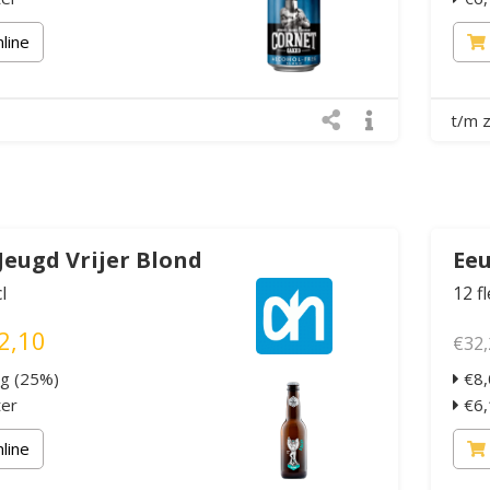
nline
t/m 
Jeugd Vrijer Blond
Eeu
l
12 f
2,10
€32,
ng (25%)
€8,
ter
€6,1
nline