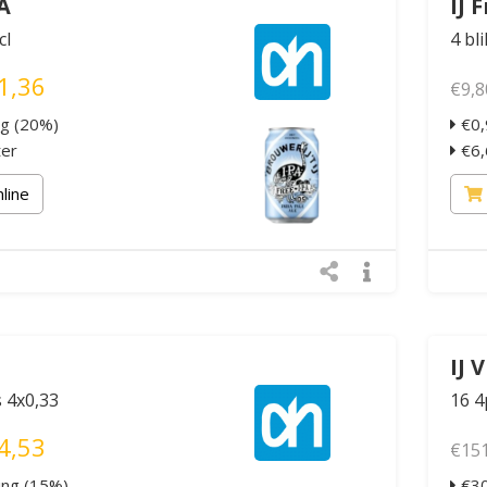
PA
IJ 
cl
4 bli
1,36
€9,8
ng (20%)
€0,
ter
€6,6
nline
IJ 
s 4x0,33
16 4
4,53
€151
ing (15%)
€30