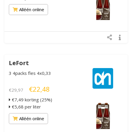
Alléén online
LeFort
3 4packs fles 4x0,33
€22,48
€29,97
€7,49 korting (25%)
€5,68 per liter
Alléén online