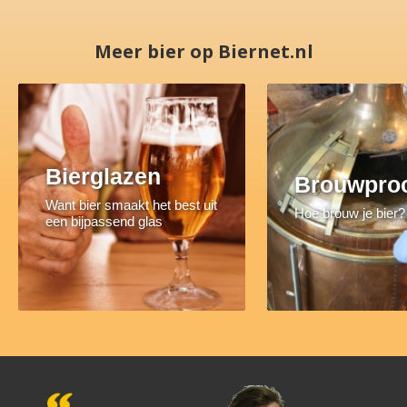
Meer bier op Biernet.nl
Bierglazen
Brouwpro
Want bier smaakt het best uit
Hoe brouw je bier?
een bijpassend glas