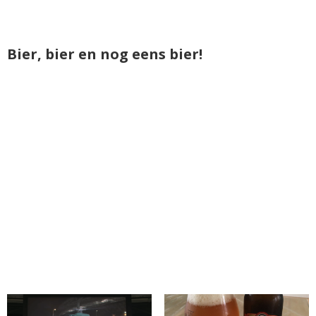
Bier, bier en nog eens bier!