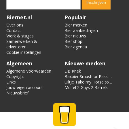
Verification code:
2363
Biernet.nl
Populair
Over ons
Bier merken
Contact
Bier aanbiedingen
Werk & stages
Bier nieuws
Samenwerken &
Bier shop
adverteren
Bier agenda
Cookie instellingen
Algemeen
Nieuwe merken
Algemene Voorwaarden
DB Kriek
Copyright
Baxbier Smash or Pass:
Links
Strata
Uiltje Take my Horse to
Jouw eigen account
the Hotel Room
Muifel 2 Guys 2 Barrels
Nieuwsbrief