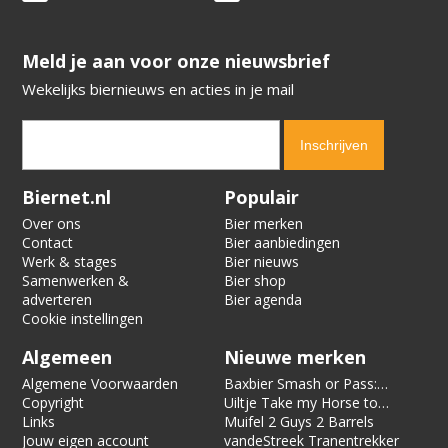
​​​​​​​Meld je aan voor onze nieuwsbrief
Wekelijks biernieuws en acties in je mail
Verification code:
9544
Biernet.nl
Populair
Over ons
Bier merken
Contact
Bier aanbiedingen
Werk & stages
Bier nieuws
Samenwerken &
Bier shop
adverteren
Bier agenda
Cookie instellingen
Algemeen
Nieuwe merken
Algemene Voorwaarden
Baxbier Smash or Pass:
Copyright
Strata
Uiltje Take my Horse to
Links
the Hotel Room
Muifel 2 Guys 2 Barrels
Jouw eigen account
vandeStreek Tranentrekker