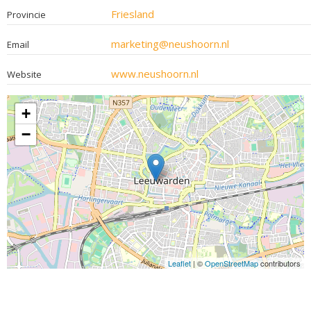
Friesland
Provincie
marketing@neushoorn.nl
Email
www.neushoorn.nl
Website
+
−
Leaflet
| ©
OpenStreetMap
contributors