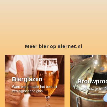
Meer bier op Biernet.nl
Bierglazen
Brouwpro
Want bier smaakt het best uit
Hoe brouw je bier?
een bijpassend glas