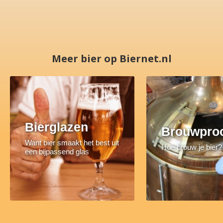
Meer bier op Biernet.nl
Bierglazen
Brouwpro
Want bier smaakt het best uit
Hoe brouw je bier?
een bijpassend glas