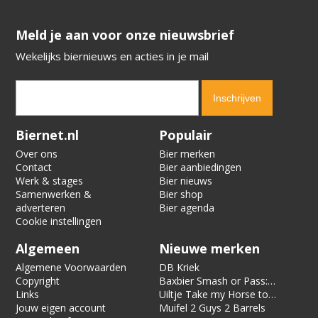
​​​​​​​Meld je aan voor onze nieuwsbrief
Wekelijks biernieuws en acties in je mail
Verification code:
4354
Biernet.nl
Populair
Over ons
Bier merken
Contact
Bier aanbiedingen
Werk & stages
Bier nieuws
Samenwerken &
Bier shop
adverteren
Bier agenda
Cookie instellingen
Algemeen
Nieuwe merken
Algemene Voorwaarden
DB Kriek
Copyright
Baxbier Smash or Pass:
Links
Strata
Uiltje Take my Horse to
Jouw eigen account
the Hotel Room
Muifel 2 Guys 2 Barrels