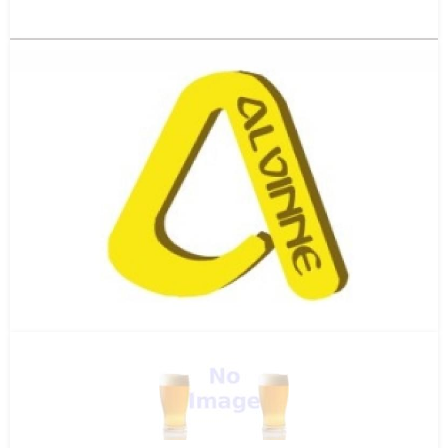
Brouwerij Alvinne
Moen
West-Vlaanderen
(BEL)