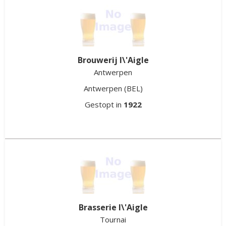
Aigle Belgica Brouwerij
Brugge
West-Vlaanderen
(BEL)
Gestopt in
1977
Brouwerij l\'Aigle
Antwerpen
Antwerpen
(BEL)
Gestopt in
1922
Brasserie l\'Aigle
Tournai