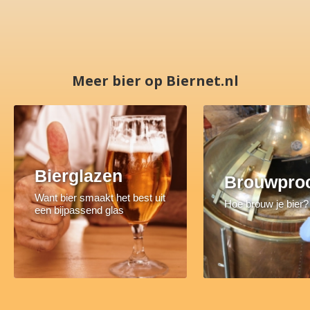
Meer bier op Biernet.nl
Bierglazen
Brouwpro
Want bier smaakt het best uit
Hoe brouw je bier?
een bijpassend glas