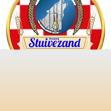
Brouwerij Stuivezand
Made
Noord-Brabant
(NED)
Gestopt in
2021