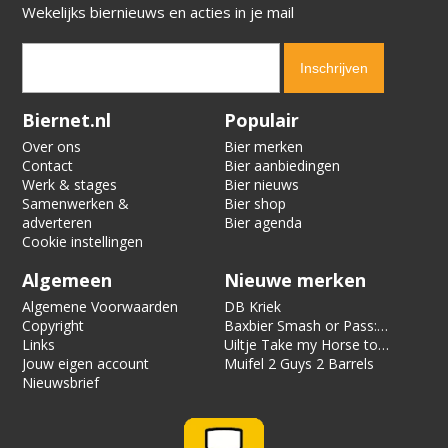
Wekelijks biernieuws en acties in je mail
Verification code:
7779
Biernet.nl
Populair
Over ons
Bier merken
Contact
Bier aanbiedingen
Werk & stages
Bier nieuws
Samenwerken &
Bier shop
adverteren
Bier agenda
Cookie instellingen
Algemeen
Nieuwe merken
Algemene Voorwaarden
DB Kriek
Copyright
Baxbier Smash or Pass:
Links
Strata
Uiltje Take my Horse to
Jouw eigen account
the Hotel Room
Muifel 2 Guys 2 Barrels
Nieuwsbrief