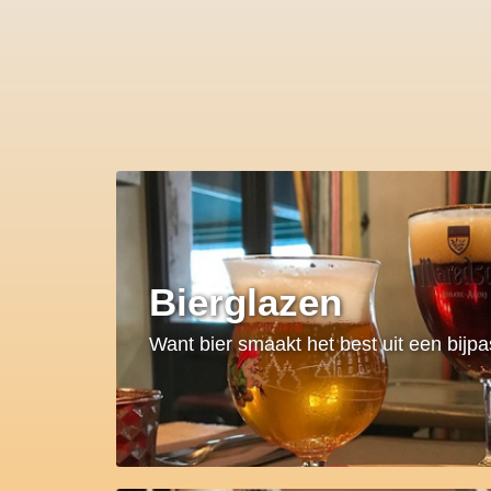
Bierglazen
Want bier smaakt het best uit een bijp