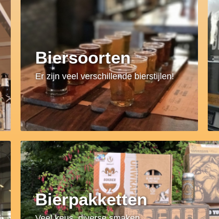
Biersoorten
Er zijn veel verschillende bierstijlen!
Bierpakketten
Veel keus, diverse smaken