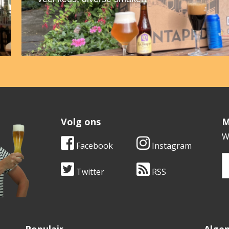
Volg ons
​
W
Facebook
Instagram
Twitter
RSS
V
Populair
Alge