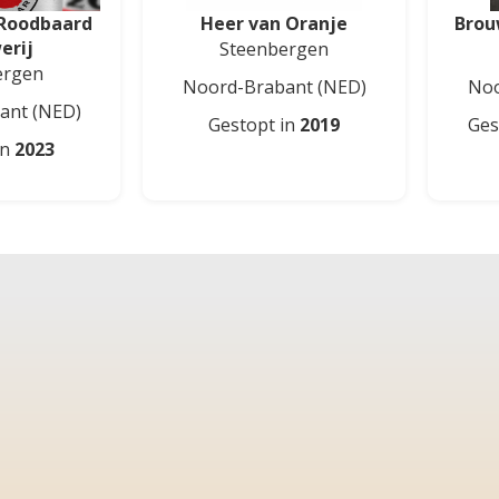
Roodbaard
Heer van Oranje
Brou
erij
Steenbergen
ergen
Noord-Brabant
(NED)
Noo
ant
(NED)
Gestopt in
2019
Ges
in
2023