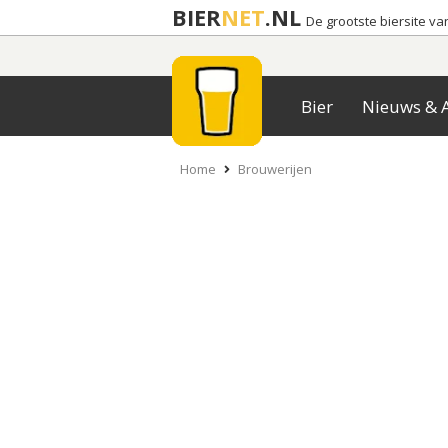
BIER
NET
.NL
De grootste biersite v
Bier
Nieuws & A
Home
Brouwerijen