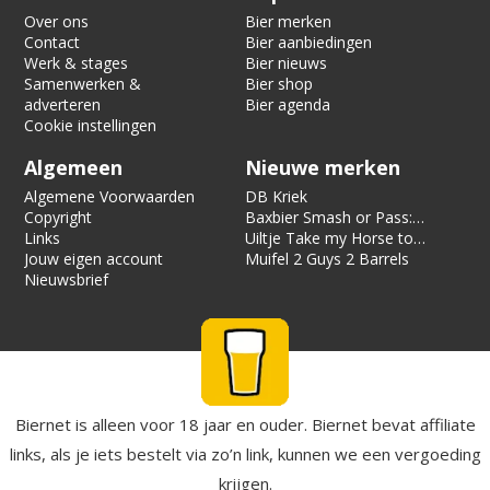
Over ons
Bier merken
Contact
Bier aanbiedingen
Werk & stages
Bier nieuws
Samenwerken &
Bier shop
adverteren
Bier agenda
Cookie instellingen
Algemeen
Nieuwe merken
Algemene Voorwaarden
DB Kriek
Copyright
Baxbier Smash or Pass:
Links
Strata
Uiltje Take my Horse to
Jouw eigen account
the Hotel Room
Muifel 2 Guys 2 Barrels
Nieuwsbrief
Biernet is alleen voor 18 jaar en ouder. Biernet bevat affiliate
links, als je iets bestelt via zo’n link, kunnen we een vergoeding
krijgen.