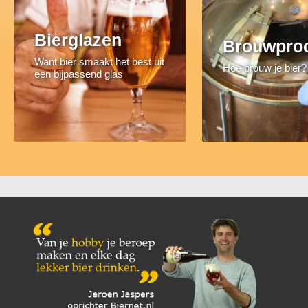
Bierglazen
Brouwpro
Want bier smaakt het best uit
Hoe brouw je bier?
een bijpassend glas