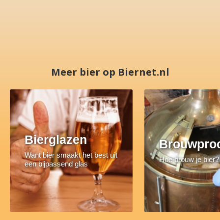
Meer bier op Biernet.nl
Bierglazen
Brouwpro
Want bier smaakt het best uit
Hoe brouw je bier?
een bijpassend glas