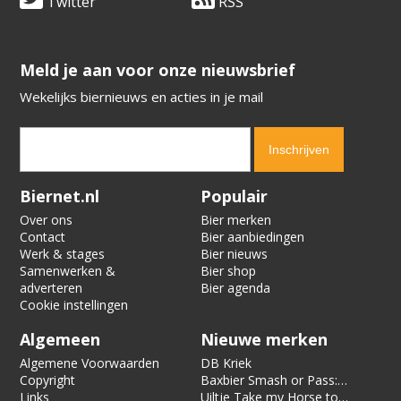
Twitter
RSS
​​​​​​​Meld je aan voor onze nieuwsbrief
Wekelijks biernieuws en acties in je mail
Verification code:
8961
Biernet.nl
Populair
Over ons
Bier merken
Contact
Bier aanbiedingen
Werk & stages
Bier nieuws
Samenwerken &
Bier shop
adverteren
Bier agenda
Cookie instellingen
Algemeen
Nieuwe merken
Algemene Voorwaarden
DB Kriek
Copyright
Baxbier Smash or Pass:
Links
Strata
Uiltje Take my Horse to