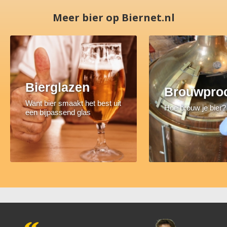
Meer bier op Biernet.nl
Bierglazen
Brouwpro
Want bier smaakt het best uit
Hoe brouw je bier?
een bijpassend glas