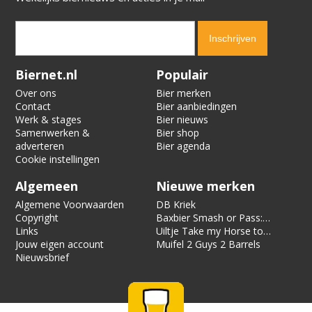
Verification code:
9406
Biernet.nl
Populair
Over ons
Bier merken
Contact
Bier aanbiedingen
Werk & stages
Bier nieuws
Samenwerken &
Bier shop
adverteren
Bier agenda
Cookie instellingen
Algemeen
Nieuwe merken
Algemene Voorwaarden
DB Kriek
Copyright
Baxbier Smash or Pass:
Links
Strata
Uiltje Take my Horse to
Jouw eigen account
the Hotel Room
Muifel 2 Guys 2 Barrels
Nieuwsbrief