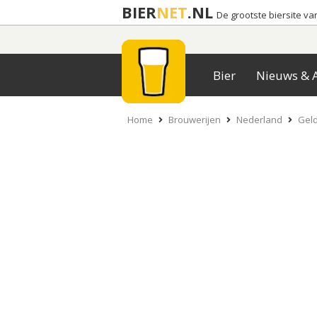
BIER
NET
.NL
De grootste biersite v
Bier
Nieuws & A
Home
Brouwerijen
Nederland
Gel