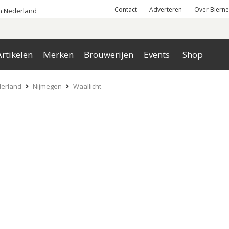
Contact
Adverteren
Over Bierne
an Nederland
rtikelen
Merken
Brouwerijen
Events
Shop
derland
Nijmegen
Waallicht