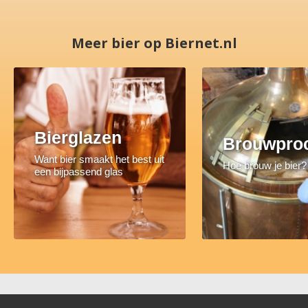
Meer bier op Biernet.nl
Bierglazen
Brouwpro
Want bier smaakt het best uit
Hoe brouw je bier?
een bijpassend glas