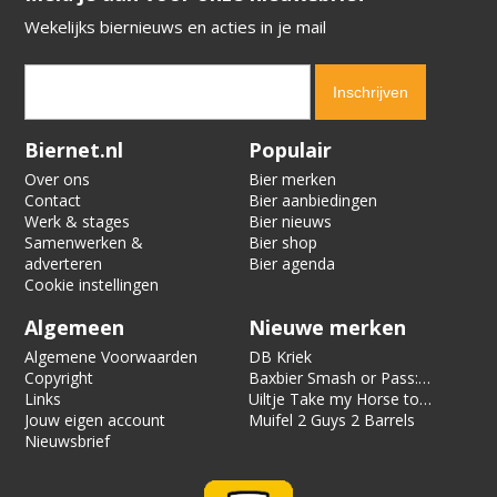
Wekelijks biernieuws en acties in je mail
Verification code:
4935
Biernet.nl
Populair
Over ons
Bier merken
Contact
Bier aanbiedingen
Werk & stages
Bier nieuws
Samenwerken &
Bier shop
adverteren
Bier agenda
Cookie instellingen
Algemeen
Nieuwe merken
Algemene Voorwaarden
DB Kriek
Copyright
Baxbier Smash or Pass:
Links
Strata
Uiltje Take my Horse to
Jouw eigen account
the Hotel Room
Muifel 2 Guys 2 Barrels
Nieuwsbrief