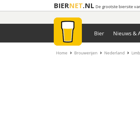
BIER
NET
.NL
De grootste biersite v
Bier
Nieuws & A
Home
Brouwerijen
Nederland
Limb