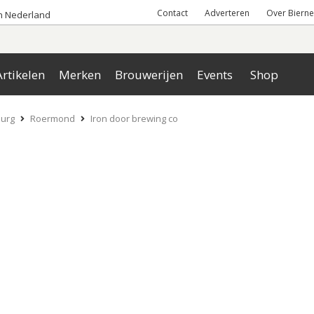
Contact
Adverteren
Over Bierne
an Nederland
rtikelen
Merken
Brouwerijen
Events
Shop
urg
Roermond
Iron door brewing co