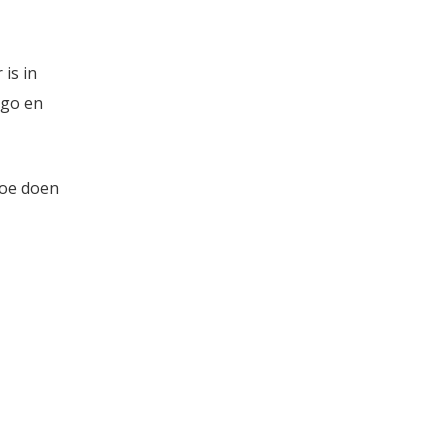
is in
ego en
toe doen