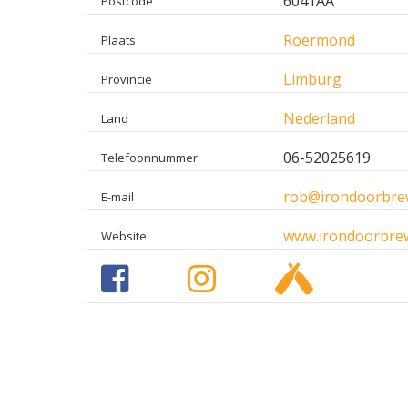
6041AA
Postcode
Roermond
Plaats
Limburg
Provincie
Nederland
Land
06-52025619
Telefoonnummer
rob@irondoorbre
E-mail
www.irondoorbre
Website