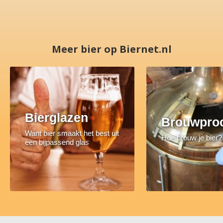
Meer bier op Biernet.nl
Bierglazen
Brouwpro
Want bier smaakt het best uit
Hoe brouw je bier?
een bijpassend glas