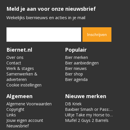
​​​​​​​Meld je aan voor onze nieuwsbrief
Wekelijks biernieuws en acties in je mail
Verification code:
3421
Biernet.nl
Populair
Over ons
Bier merken
Contact
Bier aanbiedingen
Werk & stages
Bier nieuws
Samenwerken &
Bier shop
adverteren
Bier agenda
Cookie instellingen
Algemeen
Nieuwe merken
Algemene Voorwaarden
DB Kriek
Copyright
Baxbier Smash or Pass:
Links
Strata
Uiltje Take my Horse to
Jouw eigen account
the Hotel Room
Muifel 2 Guys 2 Barrels
Nieuwsbrief