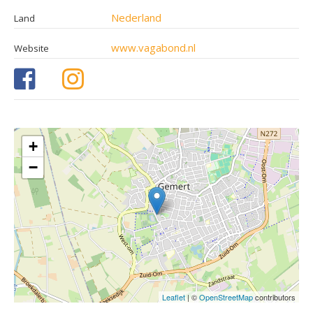
Nederland
Land
www.vagabond.nl
Website
+
−
Leaflet
| ©
OpenStreetMap
contributors