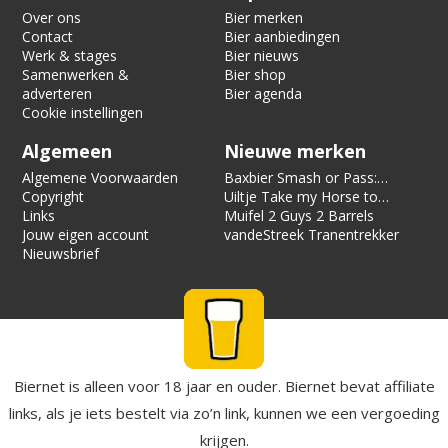
Over ons
Bier merken
Contact
Bier aanbiedingen
Werk & stages
Bier nieuws
Samenwerken &
Bier shop
adverteren
Bier agenda
Cookie instellingen
Algemeen
Nieuwe merken
Algemene Voorwaarden
Baxbier Smash or Pass:
Copyright
Strata
Uiltje Take my Horse to
Links
the Hotel Room
Muifel 2 Guys 2 Barrels
Jouw eigen account
vandeStreek Tranentrekker
Nieuwsbrief
Biernet is alleen voor 18 jaar en ouder. Biernet bevat affiliate
links, als je iets bestelt via zo’n link, kunnen we een vergoeding
krijgen.