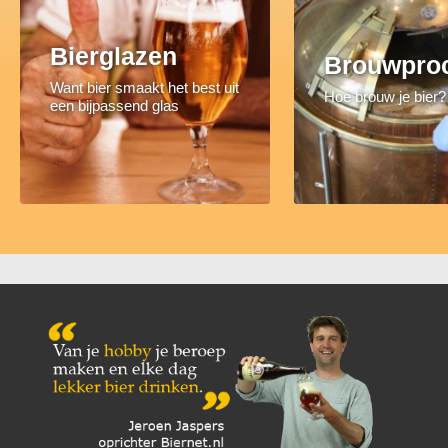
Bierglazen
Brouwpro
Want bier smaakt het best uit
Hoe brouw je bier?
een bijpassend glas