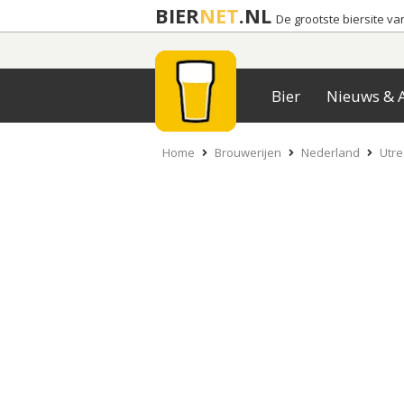
BIER
NET
.NL
De grootste biersite v
Bier
Nieuws & A
Home
Brouwerijen
Nederland
Utre