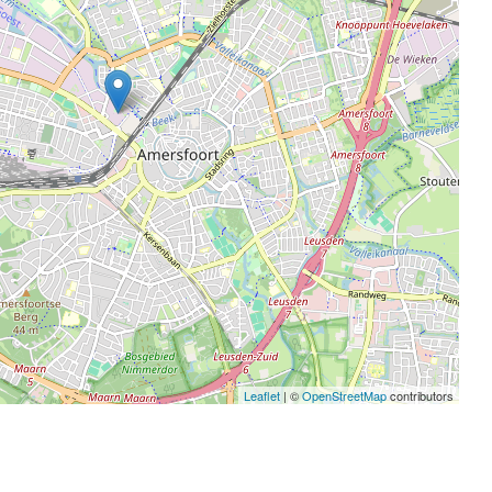
Leaflet
| ©
OpenStreetMap
contributors