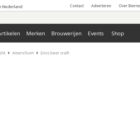
Contact
Adverteren
Over Bierne
an Nederland
rtikelen
Merken
Brouwerijen
Events
Shop
cht
Amersfoort
Erics beer craft