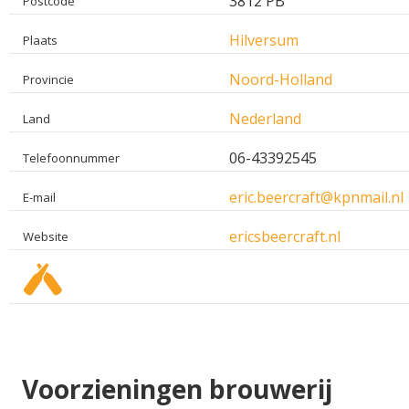
3812 PB
Postcode
Hilversum
Plaats
Noord-Holland
Provincie
Nederland
Land
06-43392545
Telefoonnummer
eric.beercraft@kpnmail.nl
E-mail
ericsbeercraft.nl
Website
Voorzieningen brouwerij