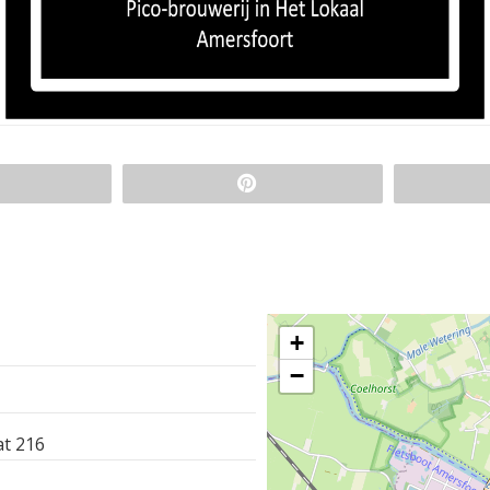
+
−
at 216