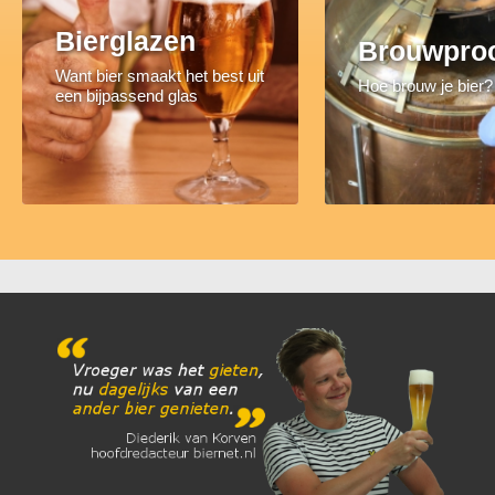
Bierglazen
Brouwpro
Want bier smaakt het best uit
Hoe brouw je bier?
een bijpassend glas