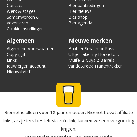
Contact
Bier aanbiedingen
Werk & stages
Bier nieuws
Samenwerken &
Bier shop
adverteren
Bier agenda
Cookie instellingen
Algemeen
Nieuwe merken
Algemene Voorwaarden
Baxbier Smash or Pass:
Copyright
Strata
Uiltje Take my Horse to
Links
the Hotel Room
Muifel 2 Guys 2 Barrels
Jouw eigen account
vandeStreek Tranentrekker
Nieuwsbrief
Biernet is alleen voor 18 jaar en ouder. Biernet bevat affiliate
links, als je iets bestelt via zo’n link, kunnen we een vergoeding
krijgen.
Biernet.nl
is onderdeel van
Jaspers Media