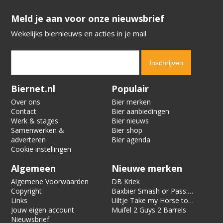
​​​​​​​Meld je aan voor onze nieuwsbrief
Wekelijks biernieuws en acties in je mail
Verification code:
6514
Biernet.nl
Populair
Over ons
Bier merken
Contact
Bier aanbiedingen
Werk & stages
Bier nieuws
Samenwerken &
Bier shop
adverteren
Bier agenda
Cookie instellingen
Algemeen
Nieuwe merken
Algemene Voorwaarden
DB Kriek
Copyright
Baxbier Smash or Pass:
Links
Strata
Uiltje Take my Horse to
Jouw eigen account
the Hotel Room
Muifel 2 Guys 2 Barrels
Nieuwsbrief