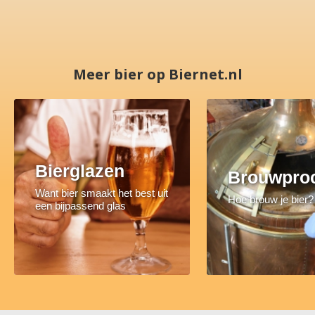
Meer bier op Biernet.nl
Bierglazen
Brouwpro
Want bier smaakt het best uit
Hoe brouw je bier?
een bijpassend glas