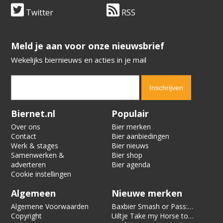
Twitter
RSS
​​​​​​​Meld je aan voor onze nieuwsbrief
Wekelijks biernieuws en acties in je mail
Verification code:
8205
Biernet.nl
Populair
Over ons
Bier merken
Contact
Bier aanbiedingen
Werk & stages
Bier nieuws
Samenwerken &
Bier shop
adverteren
Bier agenda
Cookie instellingen
Algemeen
Nieuwe merken
Algemene Voorwaarden
Baxbier Smash or Pass:
Copyright
Strata
Uiltje Take my Horse to