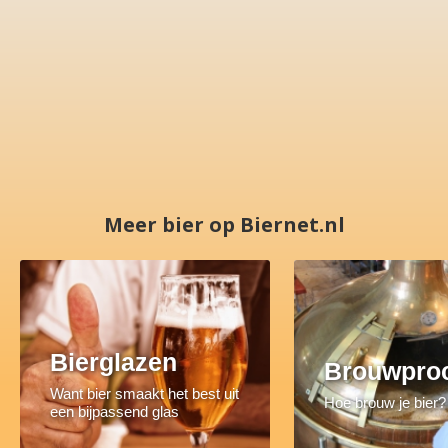
Meer bier op Biernet.nl
Bierglazen
Brouwpro
Want bier smaakt het best uit
Hoe brouw je bier?
een bijpassend glas