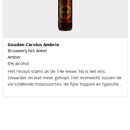
Gouden Carolus Ambrio
Brouwerij het Anker
Amber
8% alcohol
Het recept stamt uit de 14e eeuw. Nu is het iets
zwaarder en wat meer gehopt. Het evenwicht tussen de
verschillende moutsoorten, de fijne hoppen en typische
kruidige aroma’s combineert de volmondigheid van bruine
bieren met de frisheid van blonde bieren. Deze frisse
doordrinker mag lekker koel geschonken worden. En met
veel brio geledigd worden.